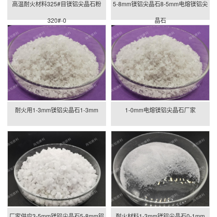
高温耐火材料325#目镁铝尖晶石粉
5-8mm镁铝尖晶石8-5mm电熔镁铝尖
320#-0
晶石
耐火用1-3mm镁铝尖晶石1-3mm
1-0mm电熔镁铝尖晶石厂家
厂家供应3-5mm镁铝尖晶石5-8mm铝
耐火材料1-3mm镁铝尖晶石0-1mm