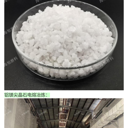
铝镁尖晶石电熔冶炼：