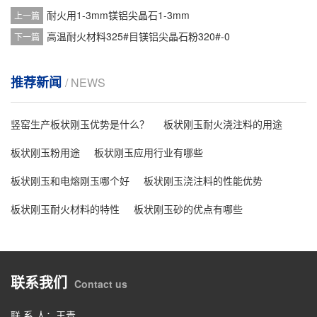
耐火用1-3mm镁铝尖晶石1-3mm
上一篇
高温耐火材料325#目镁铝尖晶石粉320#-0
下一篇
推荐新闻
/ NEWS
竖窑生产板状刚玉优势是什么？
板状刚玉耐火浇注料的用途
板状刚玉粉用途
板状刚玉应用行业有哪些
板状刚玉和电熔刚玉哪个好
板状刚玉浇注料的性能优势
板状刚玉耐火材料的特性
板状刚玉砂的优点有哪些
联系我们
Contact us
联 系 人：王青