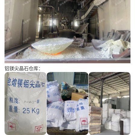
铝镁尖晶石仓库：