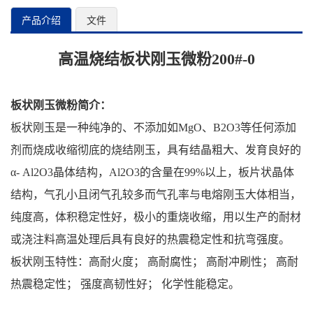
产品介绍
文件
高温烧结板状刚玉微粉200#-0
板状刚玉微粉简介：
板状刚玉是一种纯净的、不添加如MgO、B2O3等任何添加
剂而烧成收缩彻底的烧结刚玉，具有结晶粗大、发育良好的
α- Al2O3晶体结构，Al2O3的含量在99%以上，板片状晶体
结构，气孔小且闭气孔较多而气孔率与电熔刚玉大体相当，
纯度高，体积稳定性好，极小的重烧收缩，用以生产的耐材
或浇注料高温处理后具有良好的热震稳定性和抗弯强度。
板状刚玉特性：高耐火度； 高耐腐性； 高耐冲刷性； 高耐
热震稳定性； 强度高韧性好； 化学性能稳定。