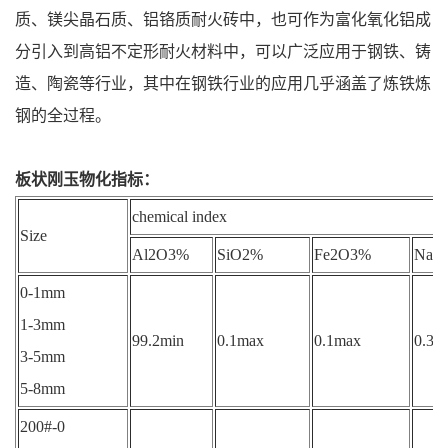
质、镁尖晶石质、铝铬质耐火砖中，也可作为富化氧化铝成
分引入到高铝不定形耐火材料中，可以广泛应用于钢铁、铸
造、陶瓷等行业，其中在钢铁行业的应用几乎涵盖了炼铁炼
钢的全过程。
板状刚玉
物化指标：
chemical index
Size
Al2O3%
SiO2%
Fe2O3%
Na2
0-1mm
1-3mm
99.2min
0.1max
0.1max
0.35
3-5mm
5-8mm
200#-0