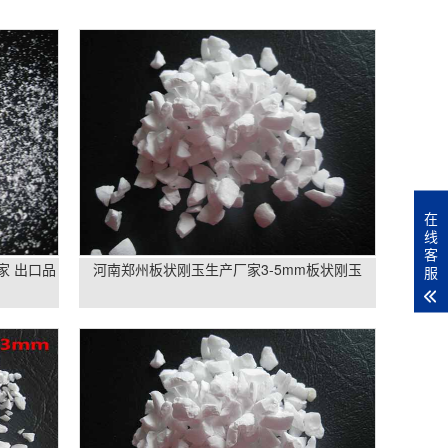
在
线
客
家 出口品
河南郑州板状刚玉生产厂家3-5mm板状刚玉
服