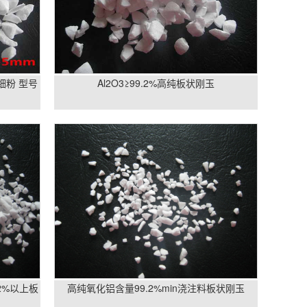
细粉 型号
Al2O3≥99.2%高纯板状刚玉
.2%以上板
高纯氧化铝含量99.2%min浇注料板状刚玉