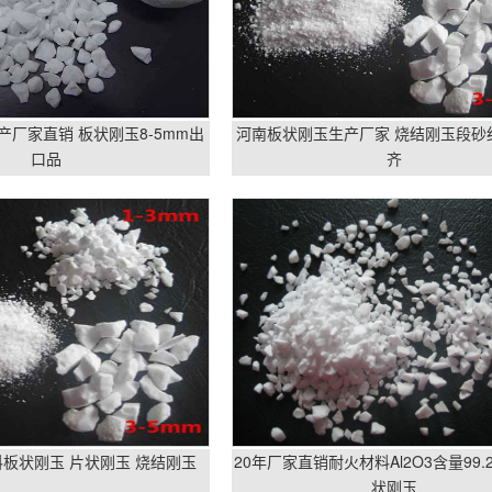
厂家直销 板状刚玉8-5mm出
河南板状刚玉生产厂家 烧结刚玉段砂
口品
齐
板状刚玉 片状刚玉 烧结刚玉
20年厂家直销耐火材料Al2O3含量99
状刚玉