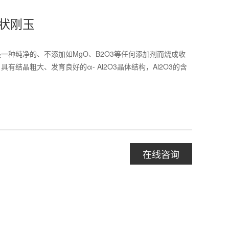
状刚玉
一种纯净的、不添加如MgO、B2O3等任何添加剂而烧成收
有结晶粗大、发育良好的α- Al2O3晶体结构，Al2O3的含
在线咨询