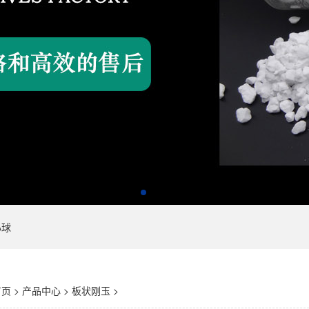
心球
首页
>
产品中心
>
板状刚玉
>