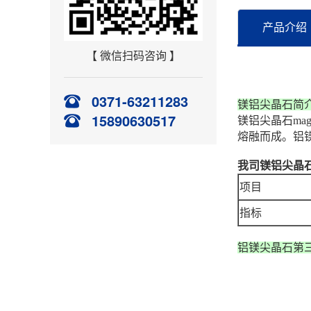
产品介绍
【 微信扫码咨询 】
0371-63211283
镁铝尖晶石简
15890630517
镁铝尖晶石mag
熔融而成。铝
我司镁铝尖晶
项目
指标
铝镁尖晶石第