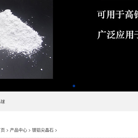
心球
首页
>
产品中心
>
镁铝尖晶石
>