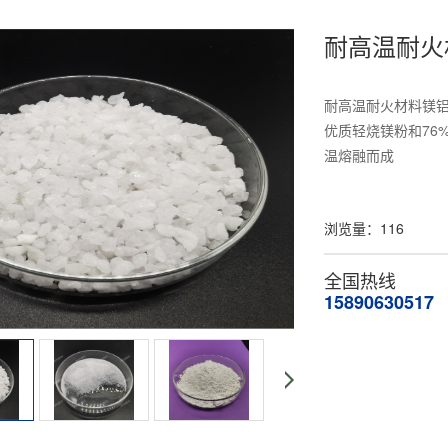
耐高温耐火
耐高温耐火材料镁铝尖晶石
优质轻烧镁粉和76
温熔融而成
浏览量：
116
全国热线
15890630517