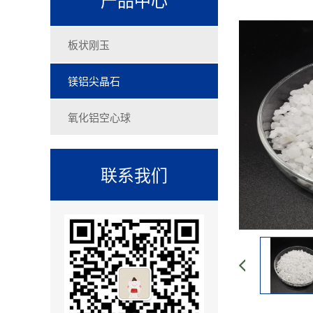
板状刚玉
镁铝尖晶石
氧化铝空心球
联系我们