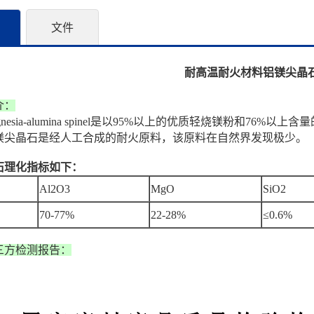
文件
耐高温耐火材料铝镁尖晶
介：
nesia-alumina spinel是以95%以上的优质轻烧镁粉和76
镁尖晶石是经人工合成的耐火原料，该原料在自然界发现极少。
石理化指标如下：
Al2O3
MgO
SiO2
70-77%
22-28%
≤0.6%
三方检测报告：