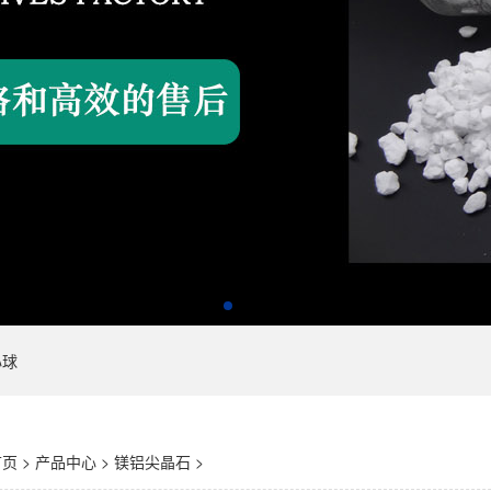
心球
首页
>
产品中心
>
镁铝尖晶石
>