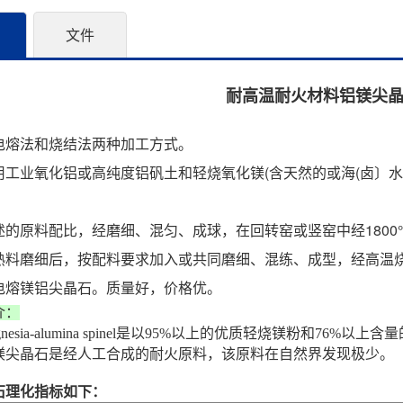
文件
耐高温耐火材料铝镁尖
电熔法和烧结法两种加工方式。
工业氧化铝或高纯度铝矾土和轻烧氧化镁(含天然的或海(卤〕水
述的原料配比，经磨细、混匀、成球，在回转窑或竖窑中经180
熟料磨细后，按配料要求加入或共同磨细、混练、成型，经高温
电熔镁铝尖晶石。质量好，价格优。
介：
nesia-alumina spinel是以95%以上的优质轻烧镁粉和76
镁尖晶石是经人工合成的耐火原料，该原料在自然界发现极少。
石理化指标如下：