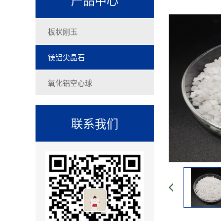
板状刚玉
镁铝尖晶石
氧化铝空心球
联系我们