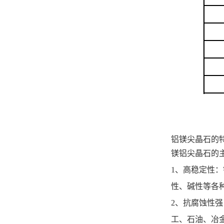
铝镁尖晶石的
‌镁铝尖晶石
‌1、高稳定性
性、碱性等各
‌2、抗腐蚀
工、石油、冶金