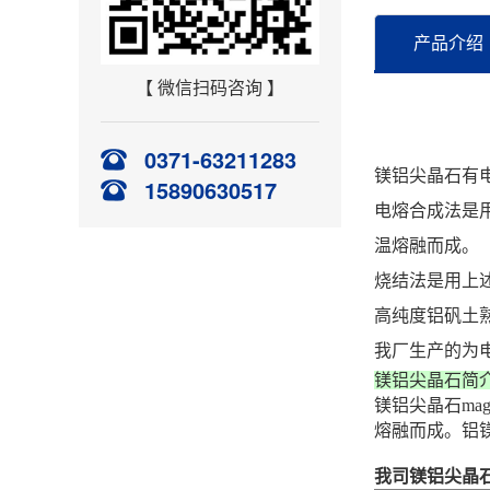
产品介绍
【 微信扫码咨询 】
0371-63211283
镁铝尖晶石有
15890630517
电熔合成法是用
温熔融而成。
烧结法是用上
高纯度铝矾土
我厂生产的为
镁铝尖晶石简
镁铝尖晶石mag
熔融而成。铝
我司镁铝尖晶