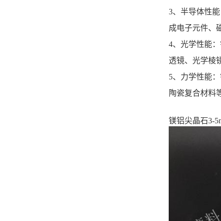
‌3、半导体
成电子元件、磁
‌4、光学性
透镜、光学棱镜
‌5、力学性
陶瓷复合材料等
镁铝尖晶石3-5