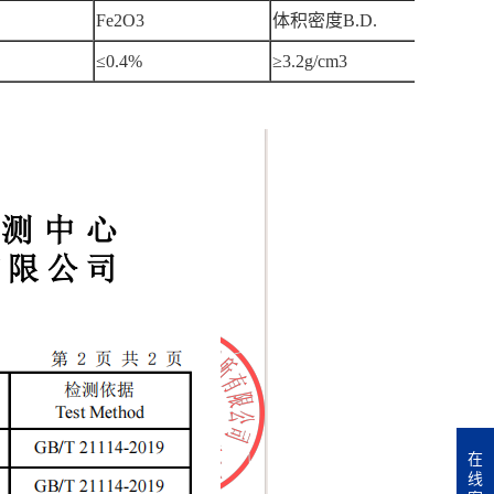
Fe2O3
体积密度B.D.
≤0.4%
≥3.2g/cm3
在
线