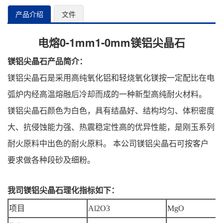
产品介绍
文件
电熔0-1mm1-0mm镁铝尖晶石
镁铝尖晶石产品简介：
镁铝尖晶石是采用高纯氧化铝和轻烧氧化镁按一定配比在电
弧炉内经高温熔融后冷却而成的一种
新型高纯耐火材料
。
镁铝尖晶石颜色为白色，具有结晶好、结构均匀、体积密度
大、抗侵蚀能力强、热震稳定性高的优异性能，是刚玉系列
耐火原料中出色的耐火原料。 本公司镁铝尖晶石可按客户
要求做各种段砂及细粉。
我司镁铝尖晶石理化指标如下：
项目
Al2O3
MgO