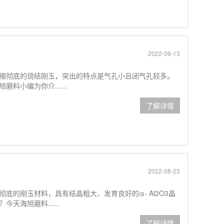
2022-09-13
缩彻底的烧结刚玉，突出的特点是气孔小且闭气孔较多。
小编为你介......
了解详情
2022-08-23
底的刚玉材料，具有结晶粗大、发育良好的α- Al2O3晶
海旭磨料......
了解详情