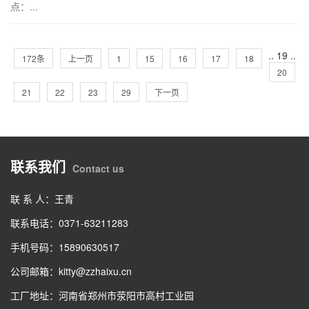
点：...
..
19
..
172条
上一页
1
15
16
17
18
20
21
22
23
29
下一页
联系我们
Contact us
联 系 人：王青
联系电话：0371-63211283
手机号码：15890630517
公司邮箱：kitty@zzhaixu.cn
工厂地址：河南省郑州市荥阳市高村工业园