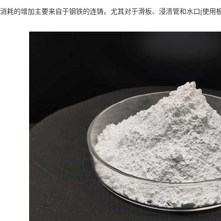
耗的增加主要来自于钢铁的连铸。尤其对于滑板、浸渍管和水口使用