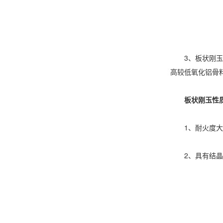
3、板状刚玉可
高较低氧化铝骨
板状刚玉性
1、耐火度大于等
2、具有结晶大