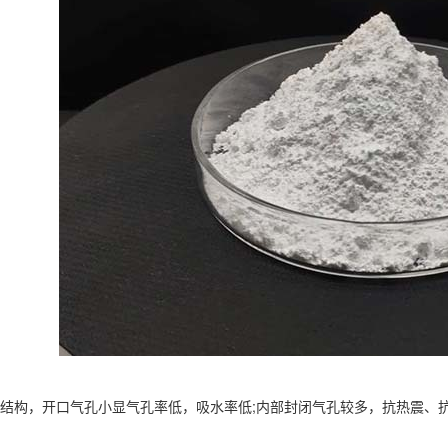
构，开口气孔小显气孔率低，吸水率低;内部封闭气孔较多，抗热震、