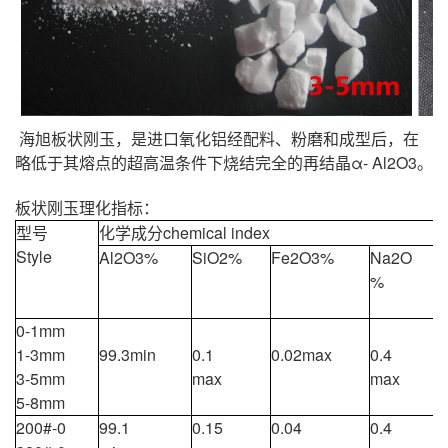
海旭板状刚玉，是进口氧化铝经配料、粉磨和成型后，在
略低于其熔点的超高温条件下烧结完全的再结晶α- Al2O3。
板状刚玉理化指标：
型号
化学成分chemical index
物
Style
Al
2
O
3
%
SiO2%
Fe
2
O
3
%
Na
2
O
%
V
(
0-1mm
1-3mm
99.3min
0.1
0.02max
0.4
3-5mm
max
max
5-8mm
200#-0
99.1
0.15
0.04
0.4