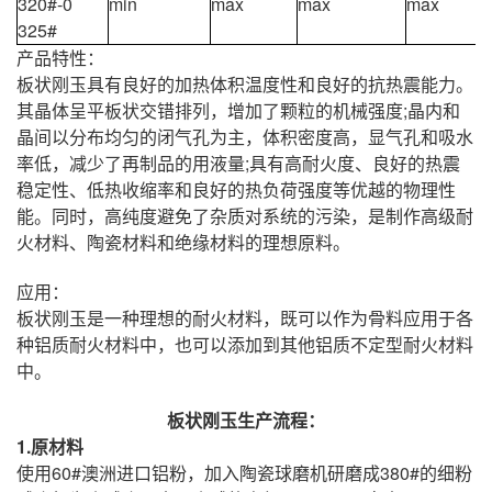
320#-0
min
max
max
max
325#
产品特性：
板状刚玉具有良好的加热体积温度性和良好的抗热震能力。
其晶体呈平板状交错排列，增加了颗粒的机械强度;晶内和
晶间以分布均匀的闭气孔为主，体积密度高，显气孔和吸水
率低，减少了再制品的用液量;具有高耐火度、良好的热震
稳定性、低热收缩率和良好的热负荷强度等优越的物理性
能。同时，高纯度避免了杂质对系统的污染，是制作高级耐
火材料、陶瓷材料和绝缘材料的理想原料。
应用：
板状刚玉是一种理想的耐火材料，既可以作为骨料应用于各
种铝质耐火材料中，也可以添加到其他铝质不定型耐火材料
中。
板状刚玉生产流程：
1.原材料
使用60#澳洲进口铝粉，加入陶瓷球磨机研磨成380#的细粉