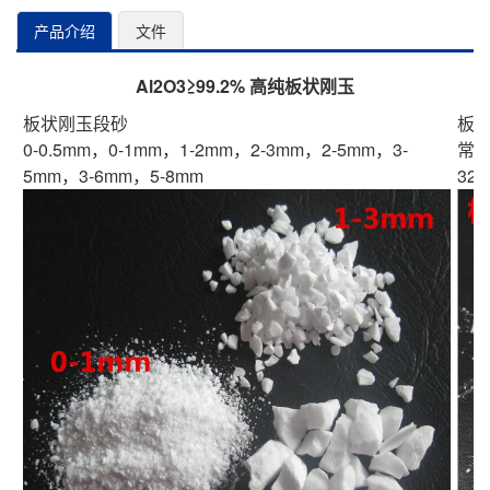
产品介绍
文件
Al2O3≥99.2% 高纯板状刚玉
板状刚玉段砂
板
0-0.5mm，0-1mm，1-2mm，2-3mm，2-5mm，3-
常
5mm，3-6mm，5-8mm
325