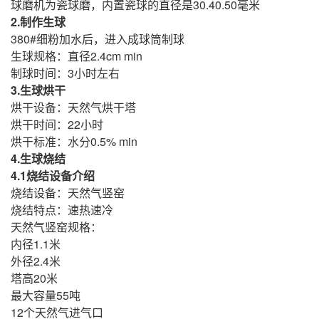
球磨机为瓷球磨，内置瓷球的直径是30.40.50毫米
2.制作生球
380#细粉加水后，进入成球筒制球
生球规格：直径2.4cm min
制球时间：3小时左右
3.生球烘干
烘干设备：天然气烘干塔
烘干时间：22小时
烘干标准：水分0.5% min
4.生球烧结
4.1烧结设备介绍
烧结设备：天然气竖窑
烧结特点：速热速冷
天然气竖窑规格：
内径1.1米
外径2.4米
塔高20米
最大容量55吨
12个天然气进气口