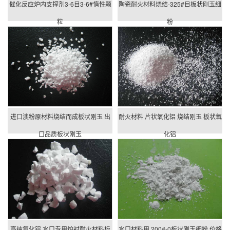
催化反应炉内支撑剂3-6目3-6#惰性颗
陶瓷耐火材料烧结-325#目板状刚玉细
粒
粉
进口澳粉原材料烧结而成板状刚玉 出
耐火材料 片状氧化铝 烧结刚玉 板状氧
口品质板状刚玉
化铝
高纯氧化铝 水口专用炉衬耐火材料板
水口材料用 200#-0板状刚玉细粉 价格