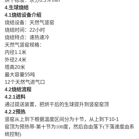
烘干标准：水分
0.5% min
4.
生球烧结
4.1
烧结设备介绍
烧结设备：天然气竖窑
烧结时间：
22
小时
烧结特点：速热速冷
天然气竖窑规格：
内径
1.1
米
外径
2.4
米
塔高
20
米
最大容量
55
吨
12
个天然气进气口
4.2
烧结流程
4.2.1
进料
通过提送装置，把烘干后的生球提升到竖窑窑顶
4.2.2
预热
竖窑从上到下根据温度区间分为十节，从上到下
10-1
窑顶为预热带
-
第十节为
100
度，然后自由落下
(
下落速度由系
统控制
)