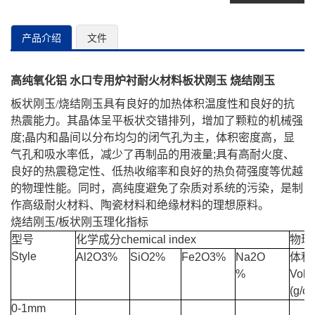
产品介绍
文件
高纯氧化铝 水口专用炉衬耐火材料板状刚玉 烧结刚玉
板状刚玉/烧结刚玉具有良好的加热体积温度性和良好的抗
热震能力。
其晶体呈平板状交错排列，增加了颗粒的机械强
度
;晶内和晶间以分布均匀的闭气孔为主，体积密度高，显
气孔和吸水率低，减少了再制品的用液量;具有高耐火度、
良好的热震稳定性、低热收缩率和良好的热负荷强度等优越
的物理性能。同时，高纯度避免了杂质对系统的污染，是制
作高级耐火材料、陶瓷材料和绝缘材料的理想原料。
烧结刚玉/板状刚玉理化指标
型号
化学成分chemical index
物理指标
Style
Al
2
O
3
%
SiO2%
Fe
2
O
3
%
Na
2
O
体积
%
Volu
(g/c
0-1mm