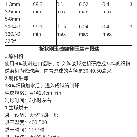
1-3mm
99.3
0.1
0.02
0.4
3.5
3-5mm
min
max
max
max
5-8mm
200#-0
99.1
0.15
0.04
0.4
3.4
320#-0
min
max
max
max
325#
板状刚玉/烧结刚玉生产概述
1.
原材料
使用
60#
澳洲进口铝粉，加入陶瓷球磨机研磨成
380#
的细粉
球磨机为瓷球磨，内置瓷球的直径是
30.40.50
毫米
2.
制作生球
380#
细粉加水后，进入成球筒制球
生球规格：直径
2.4cm min
制球时间：
3
小时左右
3.
生球烘干
烘干设备：天然气烘干塔
烘干温度：
400-500
烘干时间：
20
小时