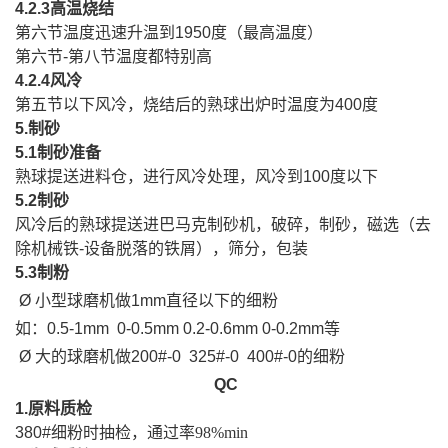
4.2.3
高温烧结
第六节温度迅速升温到
1950
度（最高温度）
第六节
-
第八节温度都特别高
4.2.4
风冷
第五节以下风冷，烧结后的熟球出炉时温度为
400
度
5.
制砂
5.1
制砂准备
熟球提送进料仓，进行风冷处理，风冷到
100
度以下
5.2
制砂
风冷后的熟球提送进巴马克制砂机，破碎，制砂，磁选（去
除机械铁
-
设备脱落的铁屑），筛分，包装
5.3
制粉
Ø
小型球磨机做
1mm
直径以下的细粉
如：
0.5-1mm 0-0.5mm 0.2-0.6mm 0-0.2mm
等
Ø
大的球磨机做
200#-0 325#-0 400#-0
的细粉
QC
1.
原料质检
380#
细粉时抽检，通过率
98%min