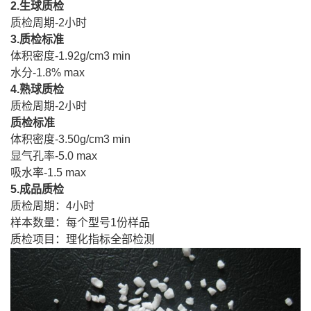
2.
生球质检
质检周期
-2
小时
3.
质检标准
体积密度
-1.92g/cm3 min
水分
-1.8% max
4.
熟球质检
质检周期
-2
小时
质检标准
体积密度
-3.50g/cm3 min
显气孔率
-5.0 max
吸水率
-1.5 max
5.
成品质检
质检周期：
4
小时
样本数量：每个型号
1
份样品
质检项目：理化指标全部检测