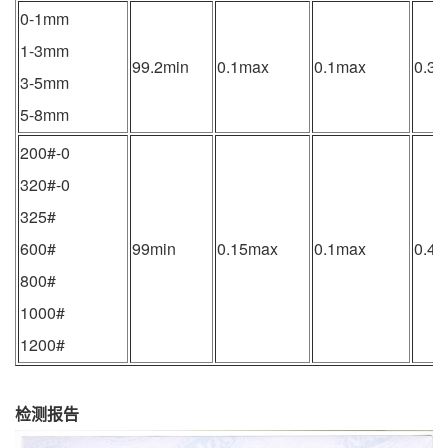
0-1mm
1-3mm
99.2min
0.1max
0.1max
0.3
3-5mm
5-8mm
200#-0
320#-0
325#
600#
99min
0.15max
0.1max
0.4
800#
1000#
1200#
检测报告