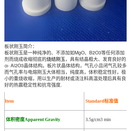
板状刚玉简介：
板状刚玉
是一种纯净的、不添加如
MgO
、
B2O3
等任何添加
剂而烧成收缩彻底的
烧结刚玉
，具有结晶粗大、发育良好的
α- Al2O3
晶体结构。板片状晶体结构，气孔小且闭气孔较多
而气孔率与电熔刚玉大体相当，纯度高，体积稳定性好，极
小的重烧收缩，用以生产的耐材或浇注料高温处理后具有良
好的热震稳定性和抗弯强度
.
Item
Standard
标准值
体积密度Apparent Gravity
3.5g/cm3 min