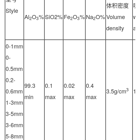
体积密度
吸
Style
Al
O
%
SiO2%
Fe
O
%
Na
O%
Volume
wa
2
3
2
3
2
density
ab
0-1mm
0-
0.5mm
0.2-
99.3
0.1
0.02
0.4
3
0.6mm
3.5g/cm
1.
min
max
max
max
1-3mm
3-5mm
3-6mm
5-8mm