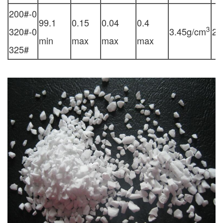
200#-0
99.1
0.15
0.04
0.4
3
320#-0
3.45g/cm
2.
min
max
max
max
325#