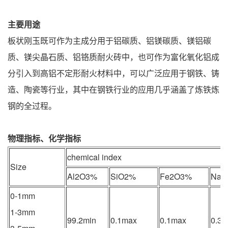
主要用途
板状刚玉既可作为主成分用于铝碳质、铝镁碳质、镁铝碳
质、镁尖晶石质、铝铬质耐火砖中，也可作为富化氧化铝成
分引入到高铝不定形耐火材料中，可以广泛应用于钢铁、铸
造、陶瓷等行业，其中在钢铁行业的应用几乎涵盖了炼铁炼
钢的全过程。
物理指标、化学指标
chemical index
Size
Al2O3%
SiO2%
Fe2O3%
Na2
0-1mm
1-3mm
99.2min
0.1max
0.1max
0.3