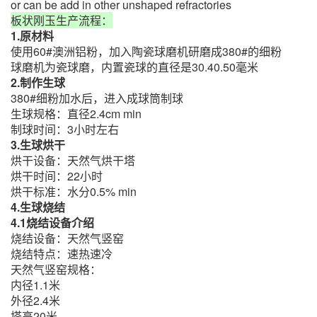
or can be add in other unshaped refractories
板状刚玉生产流程：
1.原材料
使用60#澳洲铝粉，加入陶瓷球磨机研磨成380#的细粉
球磨机为瓷球磨，内置瓷球的直径是30.40.50毫米
2.制作生球
380#细粉加水后，进入成球筒制球
生球规格：直径2.4cm min
制球时间：3小时左右
3.生球烘干
烘干设备：天然气烘干塔
烘干时间：22小时
烘干标准：水分0.5% min
4.生球烧结
4.1烧结设备介绍
烧结设备：天然气竖窑
烧结特点：速热速冷
天然气竖窑规格：
内径1.1米
外径2.4米
塔高20米