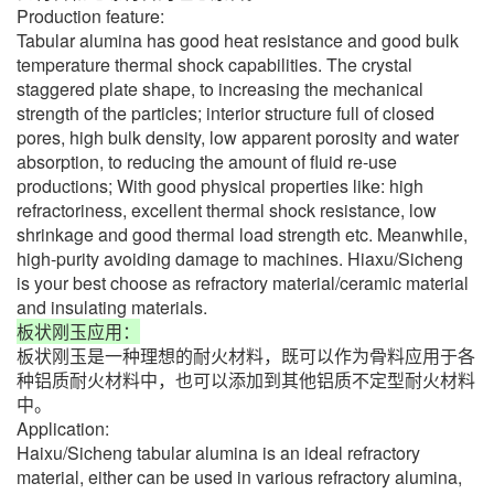
Production feature:
Tabular alumina has good heat resistance and good bulk
temperature thermal shock capabilities. The crystal
staggered plate shape, to increasing the mechanical
strength of the particles; interior structure full of closed
pores, high bulk density, low apparent porosity and water
absorption, to reducing the amount of fluid re-use
productions; With good physical properties like: high
refractoriness, excellent thermal shock resistance, low
shrinkage and good thermal load strength etc. Meanwhile,
high-purity avoiding damage to machines. Hiaxu/Sicheng
is your best choose as refractory material/ceramic material
and insulating materials.
板状刚玉应用：
板状刚玉是一种理想的耐火材料，既可以作为骨料应用于各
种铝质耐火材料中，也可以添加到其他铝质不定型耐火材料
中。
Application:
Haixu/Sicheng tabular alumina is an ideal refractory
material, either can be used in various refractory alumina,