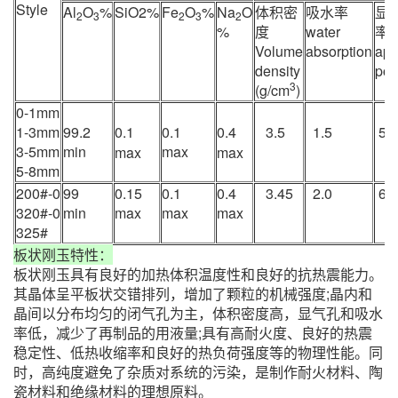
Style
Al
O
%
SiO2%
Fe
O
%
Na
O
体积密
吸水率
显
2
3
2
3
2
%
度
water
率
Volume
absorption
app
density
por
3
(g/cm
)
0-1mm
1-3mm
99.2
0
.1
0.1
0.4
3.5
1.5
5m
3-5mm
min
max
max
max
5-8mm
200#-0
99
0.15
0.1
0.4
3.45
2.0
6m
320#-0
min
max
max
max
325#
板状刚玉特性：
板状刚玉具有良好的加热体积温度性和良好的抗热震能力。
其晶体呈平板状交错排列，增加了颗粒的机械强度;晶内和
晶间以分布均匀的闭气孔为主，体积密度高，显气孔和吸水
率低，减少了再制品的用液量;具有高耐火度、良好的热震
稳定性、低热收缩率和良好的热负荷强度等的物理性能。同
时，高纯度避免了杂质对系统的污染，是制作耐火材料、陶
瓷材料和绝缘材料的理想原料。