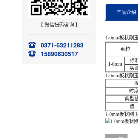
产品介绍
【 微信扫码咨询 】
1-0mm板状刚
0371-63211283
颗粒
15890630517
标
1-0mm
实
1-0mm板状刚
粒
典型
值
1-0mm板状刚