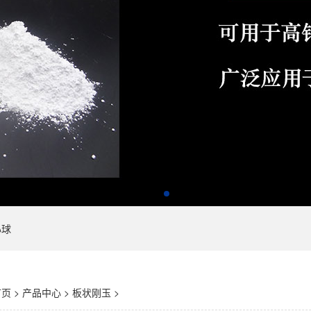
心球
首页
>
产品中心
>
板状刚玉
>