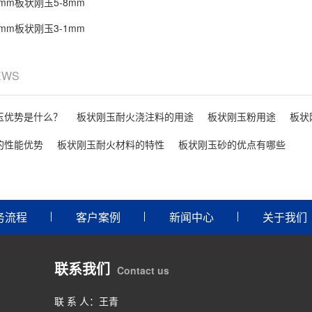
8mm板状刚玉5-8mm
1mm板状刚玉3-1mm
EWS
玉优势是什么？
板状刚玉耐火浇注料的用途
板状刚玉粉用途
板状
的性能优势
板状刚玉耐火材料的特性
板状刚玉砂的优点有哪些
务流程
客户案例
新闻中心
关于我们
联系我们
Contact us
联 系 人：王青