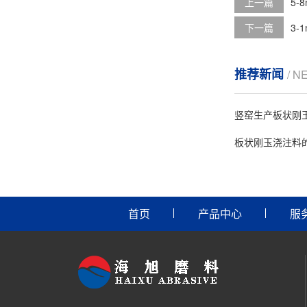
上一篇
5-
下一篇
3-
推荐新闻
/ N
竖窑生产板状刚
板状刚玉浇注料
首页
产品中心
服