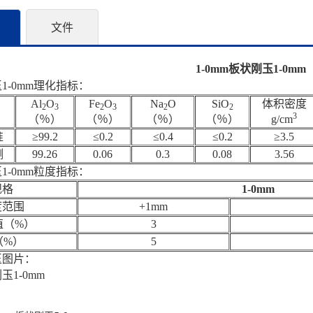
文件
1-0mm板状刚玉1-0mm
玉1-0mm理化指标：
Al
O
Fe
O
Na
O
SiO
体积密度
2
3
2
3
2
2
3
（％）
（％）
（％）
（％）
g/cm
准
≥99.2
≤0.2
≤0.4
≤0.2
≥3.5
测
99.26
0.06
0.3
0.08
3.56
玉1-0mm粒度指标：
规格
1-0mm
度范围
+1mm
值（
%
）
3
（
%
）
5
玉图片：