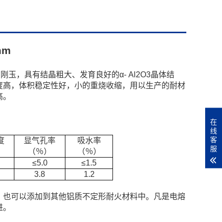
mm
玉，具有结晶粗大、发育良好的α- Al2O3晶体结
度高，体积稳定性好，小的重烧收缩，用以生产的耐材
高。
在
线
客
度
显气孔率
吸水率
服
（％）
（％）
≤5.0
≤1.5
3.8
1.2
，也可以添加到其他铝质不定形耐火材料中。凡是电熔
进。