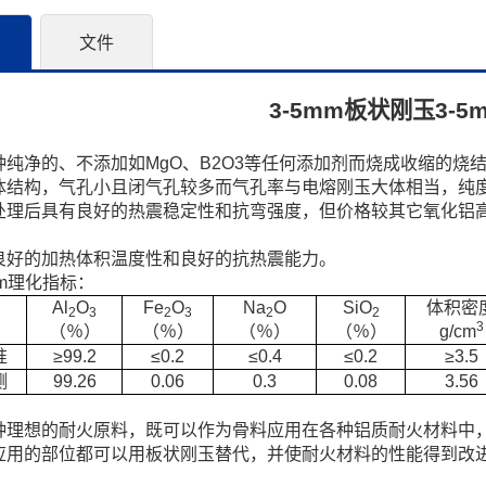
文件
3-5mm板状刚玉3-5
：
纯净的、不添加如MgO、B2O3等任何添加剂而烧成收缩的烧结刚
体结构，气孔小且闭气孔较多而气孔率与电熔刚玉大体相当，纯
处理后具有良好的热震稳定性和抗弯强度，但价格较其它氧化铝
良好的加热体积温度性和良好的抗热震能力。
mm理化指标：
Al
O
Fe
O
Na
O
SiO
体积密
2
3
2
3
2
2
3
（％）
（％）
（％）
（％）
g/cm
准
≥99.2
≤0.2
≤0.4
≤0.2
≥3.5
测
99.26
0.06
0.3
0.08
3.56
种理想的耐火原料，既可以作为骨料应用在各种铝质耐火材料中
应用的部位都可以用板状刚玉替代，并使耐火材料的性能得到改
：