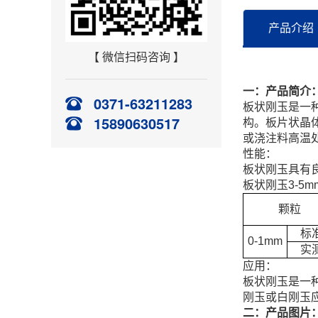
产品介绍
【 微信扫码咨询 】
一：产品简介
0371-63211283
板状刚玉是一种
15890630517
构。板片状晶
或浇注料高温
性能：
板状刚玉具有
板状刚玉3-5
颗粒
标
0-1mm
实
应用：
板状刚玉是一
刚玉或白刚玉
二：产品图片