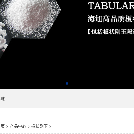
心球
首页
>
产品中心
>
板状刚玉
>