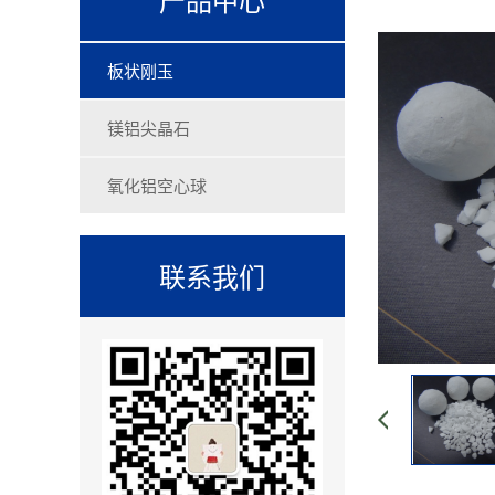
板状刚玉
镁铝尖晶石
氧化铝空心球
联系我们