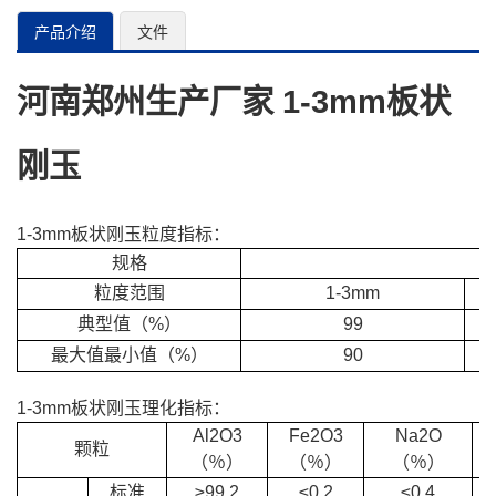
产品介绍
文件
河南郑州生产厂家 1-3mm板状
刚玉
1-3mm板状刚玉粒度指标：
规格
粒度范围
1-3mm
典型值（%）
99
最大值最小值（%）
90
1-3mm板状刚玉理化指标：
Al
2
O
3
Fe
2
O
3
Na
2
O
颗粒
（％）
（％）
（％）
标准
≥99.2
≤0.2
≤0.4