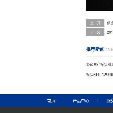
上一篇
供应
下一篇
2
推荐新闻
/ N
竖窑生产板状刚
板状刚玉浇注料
首页
产品中心
服