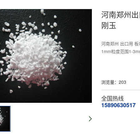
河南郑州出
刚玉
河南郑州 出口用 板
1mm粒度范围1-3m
浏览量：
203
全国热线
15890630517