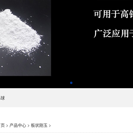
心球
首页
>
产品中心
>
板状刚玉
>