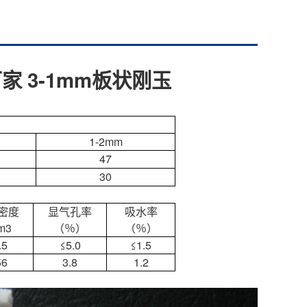
家 3-1mm板状刚玉
1-2mm
47
30
密度
显气孔率
吸水率
m
3
（％）
（％）
.5
≤5.0
≤1.5
56
3.8
1.2