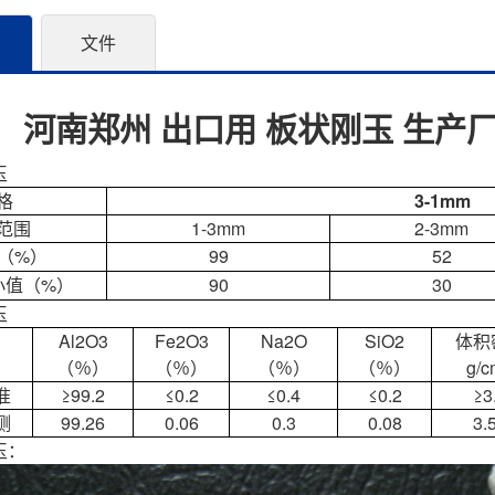
文件
河南郑州 出口用 板状刚玉 生产厂
玉
格
3-1mm
范围
1-3mm
2-3mm
（
%
99
52
）
小值（
%
90
30
）
玉
Al
2
O
3
Fe
2
O
3
Na
2
O
SiO
2
体积
（％）
（％）
（％）
（％）
g/c
准
≥99.2
≤0.2
≤0.4
≤0.2
≥3
测
99.26
0.06
0.3
0.08
3.
玉：