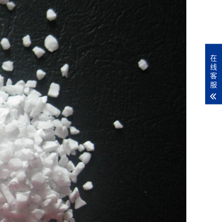
在
线
客
服