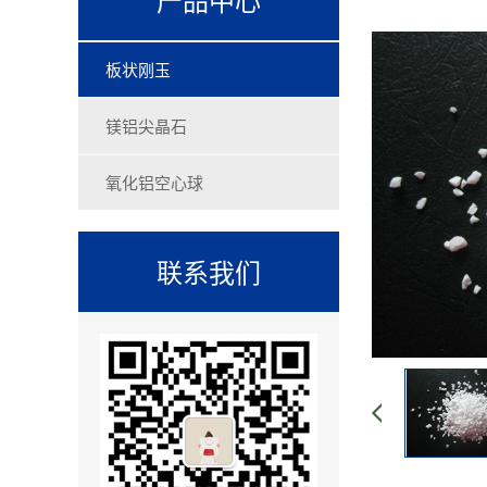
板状刚玉
镁铝尖晶石
氧化铝空心球
联系我们