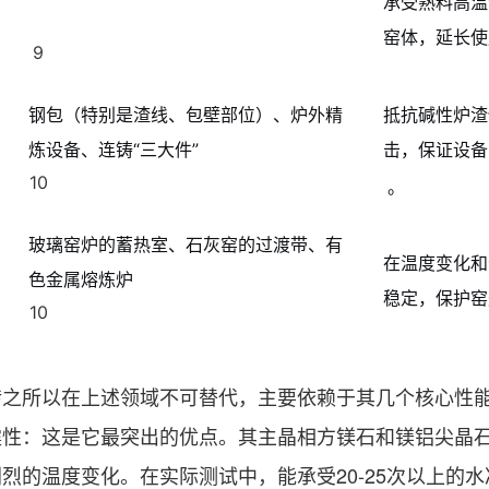
承受熟料高温
窑体，延长使
9
钢包（特别是渣线、包壁部位）、炉外精
抵抗碱性炉渣
炼设备、连铸“三大件”
击，保证设备
10
。
玻璃窑炉的蓄热室、石灰窑的过渡带、有
在温度变化和
色金属熔炼炉
稳定，保护窑
10
砖之所以在上述领域不可替代，主要依赖于其几个核心性
震性：这是它最突出的优点。其主晶相方镁石和镁铝尖晶
烈的温度变化。在实际测试中，能承受20-25次以上的