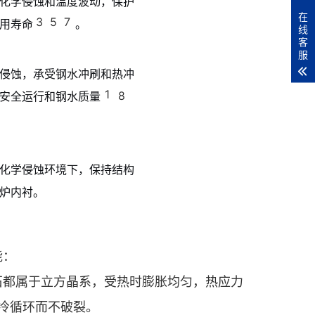
化学侵蚀和温度波动，保护
在
3
5
7
用寿命
。
线
客
服
侵蚀，承受钢水冲刷和热冲
1
8
安全运行和钢水质量
化学侵蚀环境下，保持结构
炉内衬。
能：
石都属于立方晶系，受热时膨胀均匀，热应力
水冷循环而不破裂。