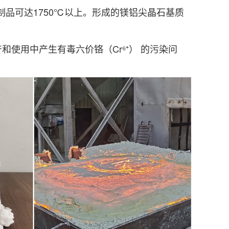
制品可达1750℃以上。形成的镁铝尖晶石基质
使用中产生有毒六价铬（Cr⁶⁺） 的污染问