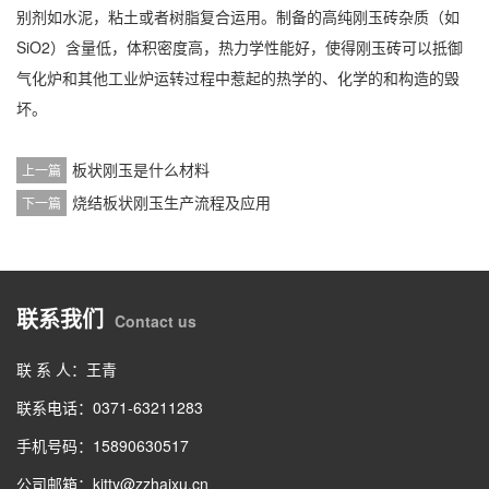
别剂如水泥，粘土或者树脂复合运用。制备的高纯刚玉砖杂质（如
SiO2）含量低，体积密度高，热力学性能好，使得刚玉砖可以抵御
气化炉和其他工业炉运转过程中惹起的热学的、化学的和构造的毁
坏。
板状刚玉是什么材料
上一篇
烧结板状刚玉生产流程及应用
下一篇
联系我们
Contact us
联 系 人：王青
联系电话：0371-63211283
手机号码：15890630517
公司邮箱：kitty@zzhaixu.cn