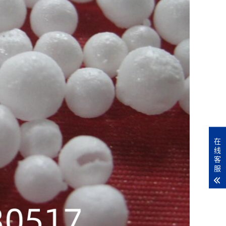
在
线
客
服