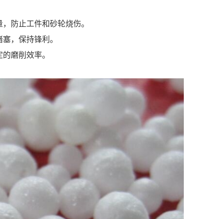
量，防止工件和砂轮烧伤。
堵塞，保持锋利。
定的磨削效率。