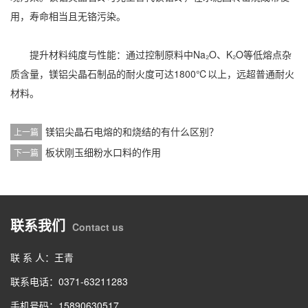
用，寿命相当且无铬污染。
提升材料纯度与性能：通过控制原料中Na₂O、K₂O等低熔点杂
质含量，镁铝尖晶石制品的耐火度可达1800℃以上，远超普通耐火
材料。
镁铝尖晶石电熔的和烧结的有什么区别？
上一篇
板状刚玉细粉水口料的作用
下一篇
联系我们
Contact us
联 系 人：王青
联系电话：0371-63211283
手机号码：15890630517