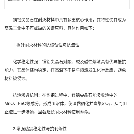
镁铝尖晶石在
耐火材料
中具有多重核心作用，其特性使其成为
高温工业中不可或缺的关键原料，具体作用如下：
1.提升耐火材料的抗侵蚀性与抗渣性
化学稳定性强：镁铝尖晶石对酸、碱及碱性熔渣具有优异抵抗
能力。其晶体结构稳定，在高温下不易与熔渣发生化学反应，避免
材料被侵蚀。
抗渣渗透机制：在炼钢过程中，镁铝尖晶石能吸收渣中的
MnO、FeO等成分，形成固溶体，使渣黏稠化并富集SiO₂，从而阻
止渣进一步渗透，显著延长耐火材料使用寿命。
2.增强热震稳定性与抗剥落性