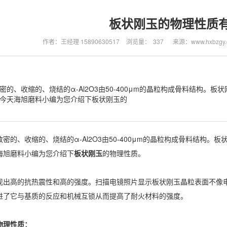
板状刚玉的物理性质
作者：王经理 15890630517
浏览量：
337
来源：www.hxbzgy.
密的、收缩的、烧结的α-Al2O3由50-400μm的晶粒构成骨料结构
今天海旭磨料小编为您介绍下板状刚玉的
、收缩的、烧结的α-Al2O3由50-400μm的晶粒构成骨料结构。
海旭磨料小编为您介绍下
板状刚玉
的物理性质。
高的抗热震性和高的强度。扫描电镜照片显示板状刚玉晶粒表面不像电
进了它与基质的反应和机械互锁从而提高了耐火材料的强度。
理性质：