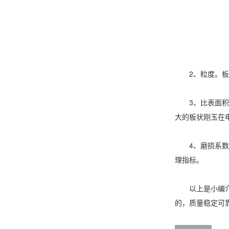
2、粒度。板状
3、比表面积。
大的板状刚玉在
4、磨损系数。
理指标。
以上是小编介绍
的，质量稳定可