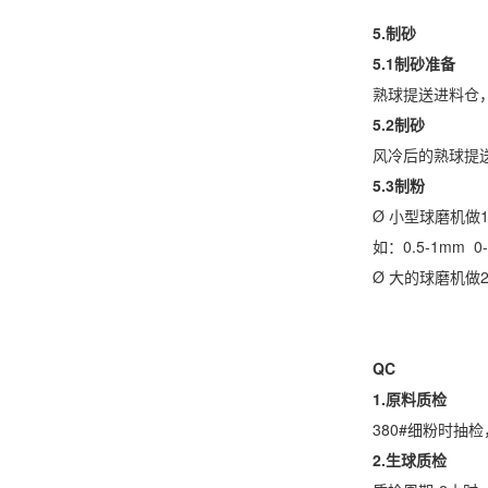
5.制砂
5.1制砂准备
熟球提送进料仓，
5.2制砂
风冷后的熟球提
5.3制粉
Ø 小型球磨机做
如：0.5-1mm 0-
Ø 大的球磨机做200
QC
1.原料质检
380#细粉时抽检
2.生球质检