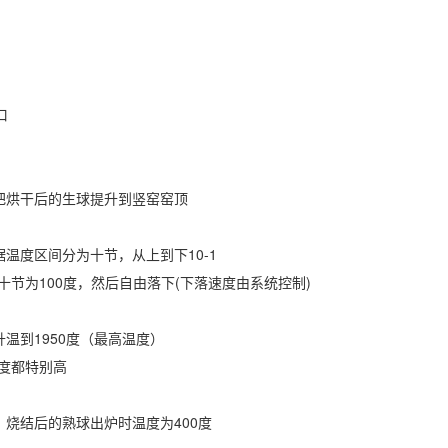
口
把烘干后的生球提升到竖窑窑顶
温度区间分为十节，从上到下10-1
十节为100度，然后自由落下(下落速度由系统控制)
温到1950度（最高温度）
温度都特别高
烧结后的熟球出炉时温度为400度