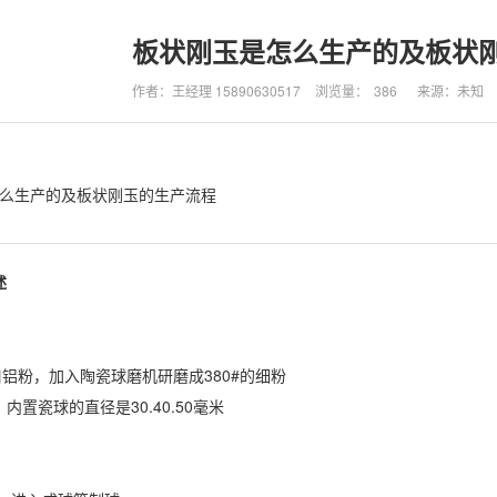
板状刚玉是怎么生产的及板状
作者：王经理 15890630517
浏览量：
386
来源：未知
么生产的及板状刚玉的生产流程
述
口铝粉，加入陶瓷球磨机研磨成380#的细粉
内置瓷球的直径是30.40.50毫米