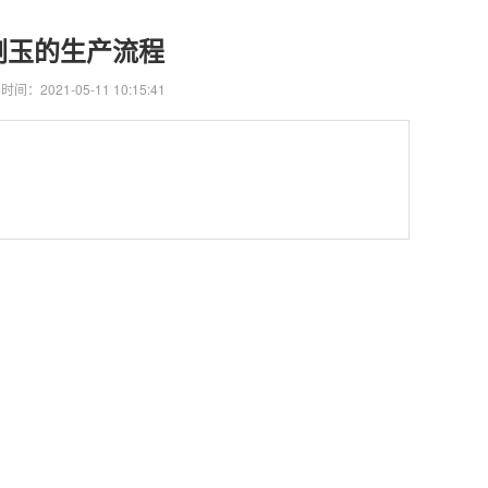
刚玉的生产流程
时间：2021-05-11 10:15:41