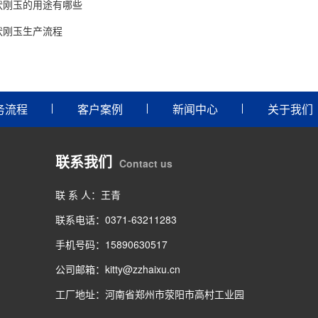
状刚玉的用途有哪些
状刚玉生产流程
务流程
客户案例
新闻中心
关于我们
联系我们
Contact us
联 系 人：王青
联系电话：0371-63211283
手机号码：15890630517
公司邮箱：kitty@zzhaixu.cn
工厂地址：河南省郑州市荥阳市高村工业园