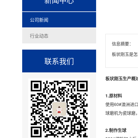
公司新闻
行业动态
信息摘要：
板状刚玉是怎
联系我们
板状刚玉生产概
1.原材料
使用60#澳洲进
球磨机为瓷球磨，
2.制作生球