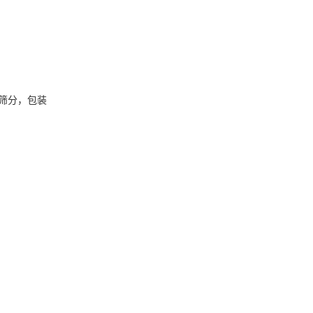
筛分，包装