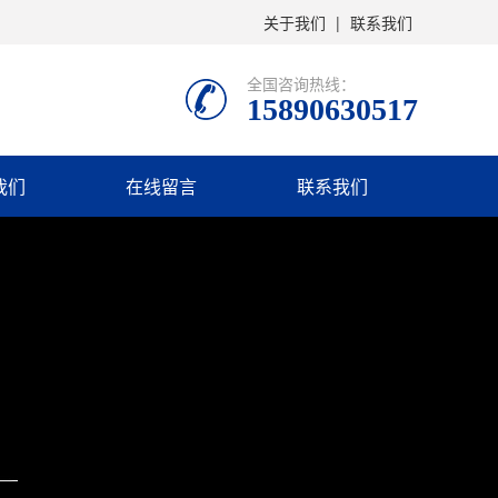
关于我们
|
联系我们
全国咨询热线：
15890630517
我们
在线留言
联系我们