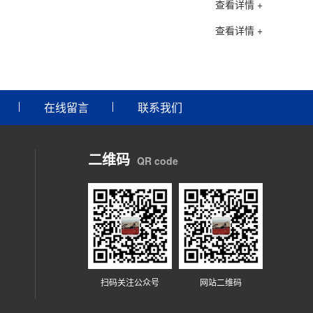
查看详情 +
查看详情 +
在线留言
联系我们
二维码
QR code
扫码关注公众号
网站二维码