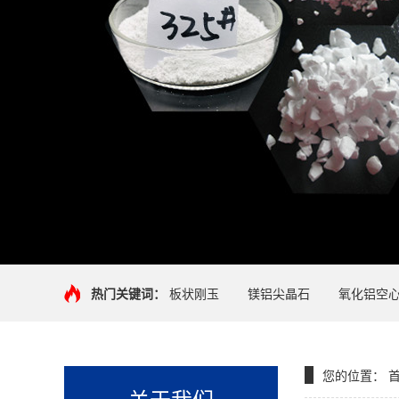
热门关键词：
板状刚玉
镁铝尖晶石
氧化铝空
您的位置：
关于我们