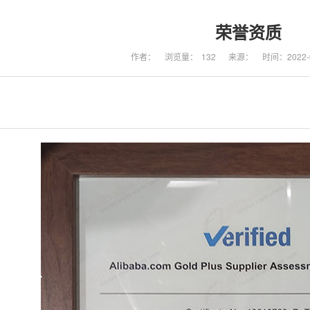
荣誉资质
作者：
浏览量：
132
来源：
时间：2022-01