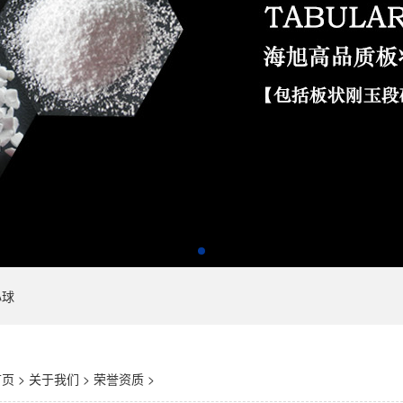
心球
首页
>
关于我们
>
荣誉资质
>